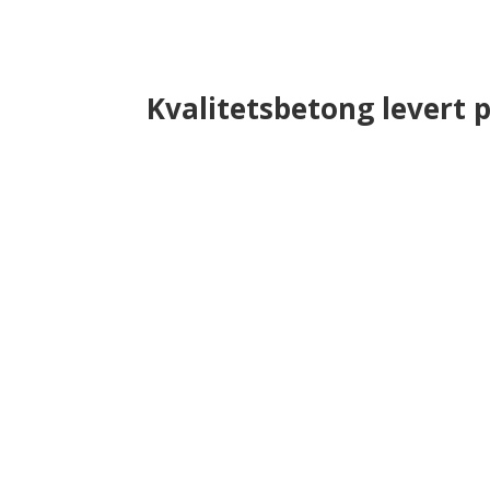
Kvalitetsbetong levert 
Betongklosser
9
Skråstilt endeblokk
9
Trappeblokker
9