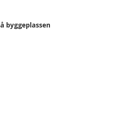
på byggeplassen
Ferdigbetong:
Vi produserer alle typer fabrikkblanda betong, og har uta